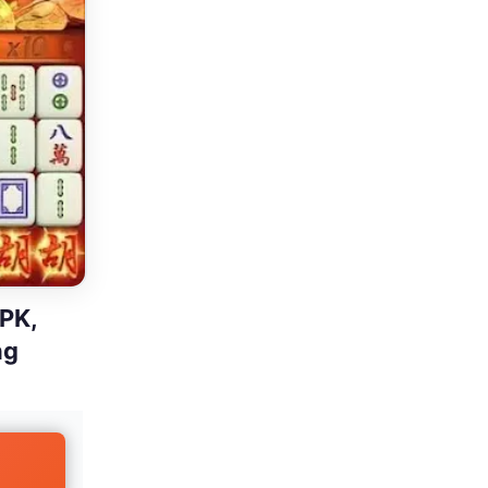
PK,
ng