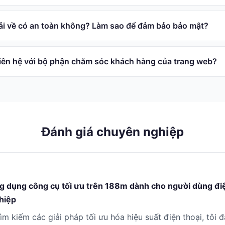
i về có an toàn không? Làm sao để đảm bảo bảo mật?
liên hệ với bộ phận chăm sóc khách hàng của trang web?
Đánh giá chuyên nghiệp
g dụng công cụ tối ưu trên 188m dành cho người dùng đi
hiệp
ìm kiếm các giải pháp tối ưu hóa hiệu suất điện thoại, tôi đ