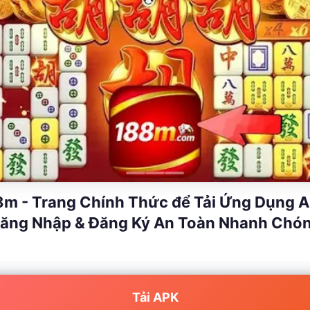
8m - Trang Chính Thức để Tải Ứng Dụng A
ăng Nhập & Đăng Ký An Toàn Nhanh Chó
Tải APK