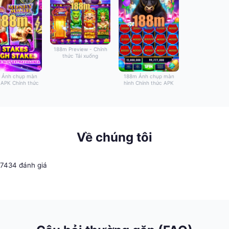
188m Preview - Chính
thức Tải xuống
 Ảnh chụp màn
188m Ảnh chụp màn
- APK Chính thức
hình Chính thức APK
Về chúng tôi
27434 đánh giá