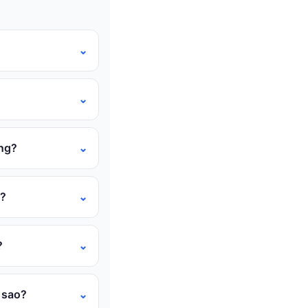
ông?
ả?
?
 sao?