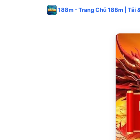
188m - Trang Chủ 188m | Tải 