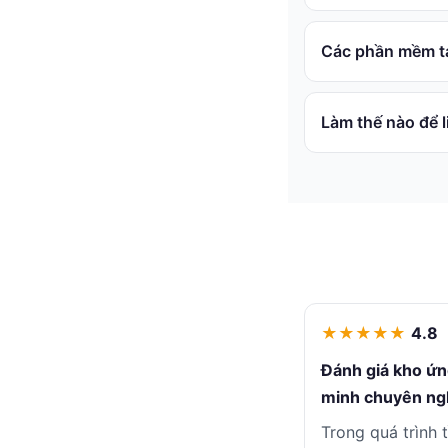
Các phần mềm tả
Làm thế nào để 
★
★
★
★
★
4.8
Đánh giá kho ứn
minh chuyên ng
Trong quá trình t