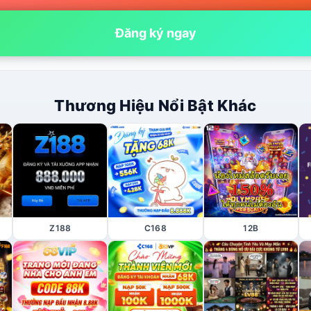
Đăng ký ngay
Thương Hiệu Nổi Bật Khác
Z188
C168
12B