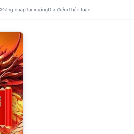
K
Đăng nhập
Tải xuống
Địa điểm
Thảo luận