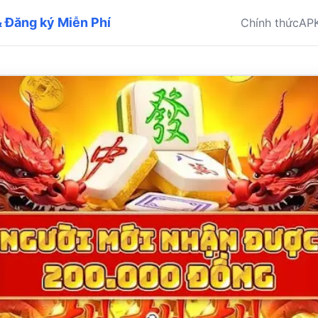
& Đăng ký Miễn Phí
Chính thức
AP