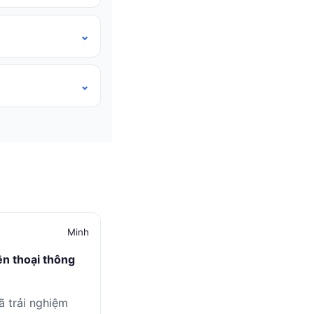
Minh
ện thoại thông
ã trải nghiệm