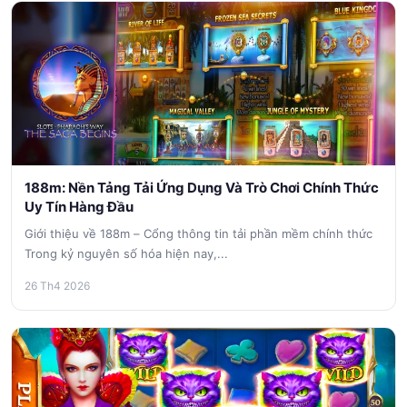
188m: Nền Tảng Tải Ứng Dụng Và Trò Chơi Chính Thức
Uy Tín Hàng Đầu
Giới thiệu về 188m – Cổng thông tin tải phần mềm chính thức
Trong kỷ nguyên số hóa hiện nay,...
26 Th4 2026