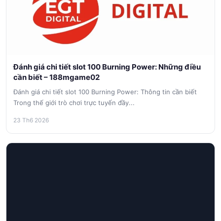
Đánh giá chi tiết slot 100 Burning Power: Những điều
cần biết – 188mgame02
Đánh giá chi tiết slot 100 Burning Power: Thông tin cần biết
Trong thế giới trò chơi trực tuyến đầy...
23 Th6 2026