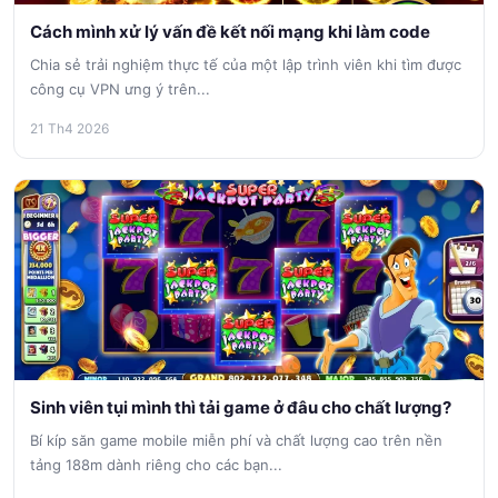
Cách mình xử lý vấn đề kết nối mạng khi làm code
Chia sẻ trải nghiệm thực tế của một lập trình viên khi tìm được
công cụ VPN ưng ý trên...
21 Th4 2026
Sinh viên tụi mình thì tải game ở đâu cho chất lượng?
Bí kíp săn game mobile miễn phí và chất lượng cao trên nền
tảng 188m dành riêng cho các bạn...