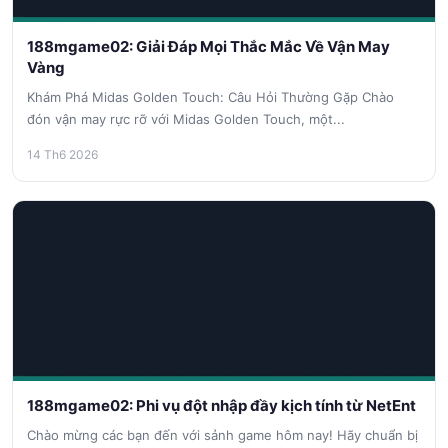
188mgame02: Giải Đáp Mọi Thắc Mắc Về Vận May
Vàng
Khám Phá Midas Golden Touch: Câu Hỏi Thường Gặp Chào
đón vận may rực rỡ với Midas Golden Touch, một...
14 Th6 2026
188mgame02: Phi vụ đột nhập đầy kịch tính từ NetEnt
Chào mừng các bạn đến với sảnh game hôm nay! Hãy chuẩn bị