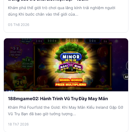
Khám phá thế giới trò chơi qua lăng kính trải nghiệm người
dùng Khi bước chân vào thế giới của...
05 Th8 2026
188mgame02: Hành Trình Vũ Trụ Đầy May Mắn
Khám Phá Fourfold the Gold: Khi May Mắn Kiểu Ireland Gặp Gỡ
Vũ Trụ Bạn đã bao giờ tưởng tượng...
18 Th7 2026