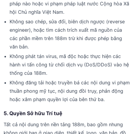
pháp nào hoặc vi phạm pháp luật nước Cộng hòa Xã
hội Chủ nghĩa Việt Nam.
Không sao chép, sửa đổi, biên dịch ngược (reverse
engineer), hoặc tìm cách trích xuất mã nguồn của
các phần mềm trên 188m trừ khi được phép bằng
văn bản.
Không phát tán virus, mã độc hoặc thực hiện các
hành vi tấn công từ chối dịch vụ (DoS/DDoS) vào hệ
thống của 188m.
Không đăng tải hoặc truyền bá các nội dung vi phạm
thuần phong mỹ tục, nội dung đồi trụy, phản động
hoặc xâm phạm quyền lợi của bên thứ ba.
5. Quyền Sở hữu Trí tuệ
Tất cả nội dung trên nền tảng 188m, bao gồm nhưng
không giới hạn ở giao diện, thiết kế, logo, văn bản, đồ