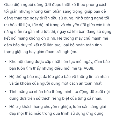
Giao diện người dùng (UI) được thiết kế theo phong cách
tối giản nhưng không kém phần sang trọng, giúp bạn dễ
dàng thao tác ngay từ lần đầu sử dụng. Nhờ công nghệ tối
ưu hóa dữ liệu, tốc độ tải trang và chuyển đổi giữa các tính
năng diễn ra gần như tức thì, ngay cả khi bạn đang sử dụng
kết nối mạng không ổn định. Hệ thống máy chủ mạnh mẽ
đảm bảo duy trì kết nối liên tục, loại bỏ hoàn toàn tình
trạng giật lag hay gián đoạn trải nghiệm.
Kho nội dung được cập nhật liên tục mỗi ngày, đảm bảo
bạn luôn tìm thấy những điều mới mẻ tại A088.
Hệ thống bảo mật đa lớp giúp bảo vệ thông tin cá nhân
và tài khoản của người dùng một cách an toàn nhất.
Tính năng cá nhân hóa thông minh, tự động đề xuất nội
dung dựa trên sở thích riêng biệt của từng cá nhân.
Hỗ trợ khách hàng chuyên nghiệp, luôn sẵn sàng giải
đáp mọi thắc mắc trong quá trình sử dụng ứng dụng.